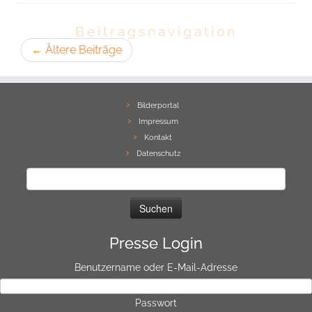
Beitragsnavigation
←
Ältere Beiträge
Bilderportal
Impressum
Kontakt
Datenschutz
Suchen
nach:
Presse Login
Benutzername oder E-Mail-Adresse
Passwort