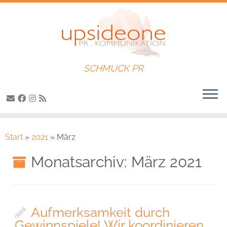
SCHMUCK PR
Zum
Inhalt
Start
»
2021
»
März
springen
Monatsarchiv:
März 2021
Aufmerksamkeit durch
Gewinnspiele! Wir koordinieren