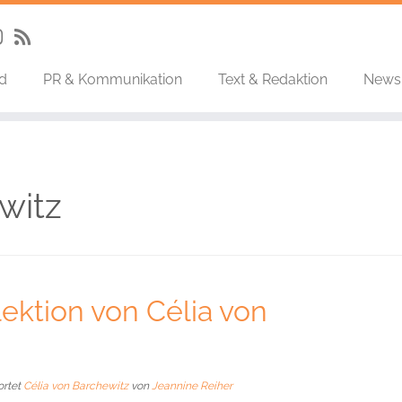
nd
PR & Kommunikation
Text & Redaktion
News
witz
ektion von Célia von
ortet
Célia von Barchewitz
von
Jeannine Reiher