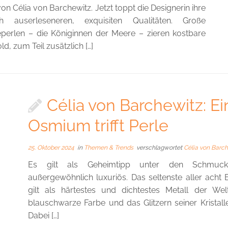
von Célia von Barchewitz. Jetzt toppt die Designerin ihre
h auserleseneren, exquisiten Qualitäten. Große
eperlen – die Königinnen der Meere – zieren kostbare
, zum Teil zusätzlich […]
Célia von Barchewitz: E
Osmium trifft Perle
25. Oktober 2024
in
Themen & Trends
verschlagwortet
Célia von Barc
Es gilt als Geheimtipp unter den Schmuckma
außergewöhnlich luxuriös. Das seltenste aller ach
gilt als härtestes und dichtestes Metall der Wel
blauschwarze Farbe und das Glitzern seiner Kristall
Dabei […]