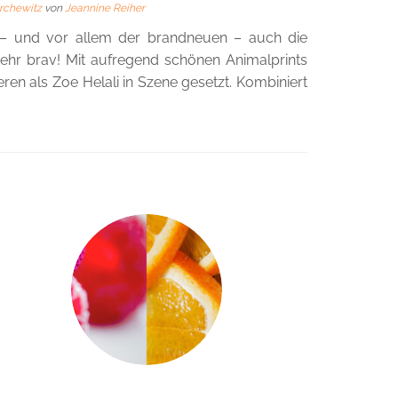
archewitz
von
Jeannine Reiher
n – und vor allem der brandneuen – auch die
mehr brav! Mit aufregend schönen Animalprints
en als Zoe Helali in Szene gesetzt. Kombiniert