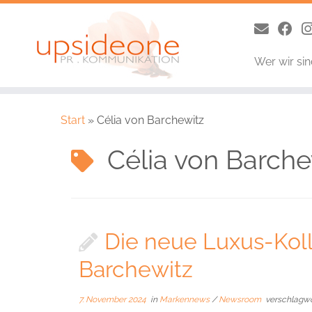
Wer wir si
Zum
Inhalt
Start
»
Célia von Barchewitz
springen
Célia von Barche
Die neue Luxus-Koll
Barchewitz
7. November 2024
in
Markennews
/
Newsroom
verschlagw