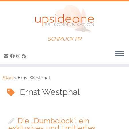
SCHMUCK PR
Zum
Inhalt
Start
»
Ernst Westphal
springen
Ernst Westphal
Die „Dumbclock“, ein
exklusives und limitiertes