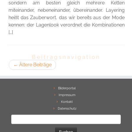
sondern am besten gleich mehrere Ketten
miteinander, nebeneinander, übereinander. Layering
heißt das Zauberwort, das wir bereits aus der Mode
kennen: der Lagenlook verordnet die Kombinationen
[…]
Beitragsnavigation
←
Ältere Beiträge
Bilderportal
Impressum
Kontakt
Datenschutz
Suchen
nach: