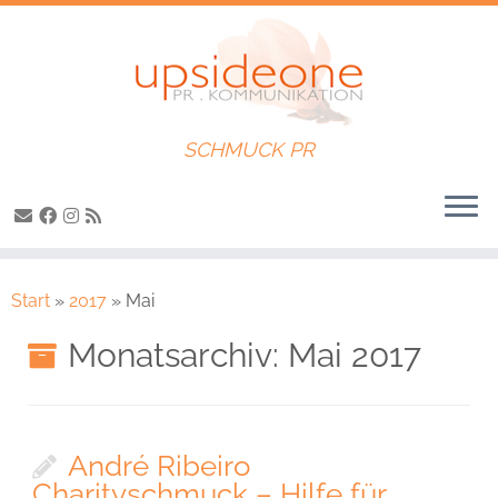
SCHMUCK PR
Zum
Inhalt
Start
»
2017
»
Mai
springen
Monatsarchiv:
Mai 2017
André Ribeiro
Charityschmuck – Hilfe für