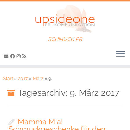
SCHMUCK PR
Zum
Inhalt
Start
»
2017
»
März
»
9.
springen
Tagesarchiv:
9. März 2017
Mamma Mia!
Schmuckgeschenke für den