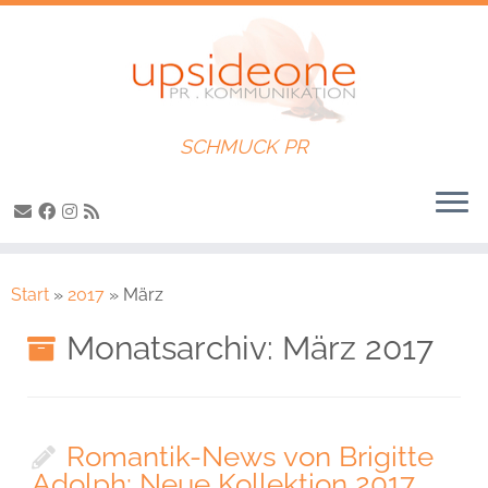
SCHMUCK PR
Zum
Inhalt
Start
»
2017
»
März
springen
Monatsarchiv:
März 2017
Romantik-News von Brigitte
Adolph: Neue Kollektion 2017