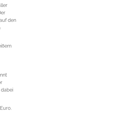
ller
Der
auf den
m
eißem
annt
er
 dabei
 Euro.