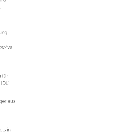
.
ung,
tw/vs,
 für
HDL“.
ger aus
ls in