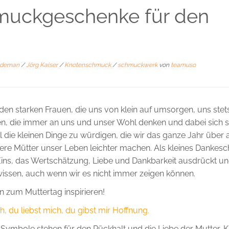
uckgeschenke für den
ideman
/
Jörg Kaiser
/
Knotenschmuck
/
schmuckwerk
von
teamuso
en starken Frauen, die uns von klein auf umsorgen, uns stet
n, die immer an uns und unser Wohl denken und dabei sich s
l die kleinen Dinge zu würdigen, die wir das ganze Jahr über 
ere Mütter unser Leben leichter machen. Als kleines Dankes
ins, das Wertschätzung, Liebe und Dankbarkeit ausdrückt und
wissen, auch wenn wir es nicht immer zeigen können.
 zum Muttertag inspirieren!
, du liebst mich, du gibst mir Hoffnung.
Symbole stehen für den Rückhalt und die Liebe der Mutter-K