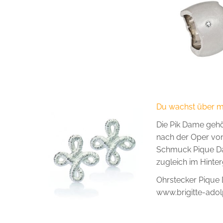
Du wachst über m
Die Pik Dame gehö
nach der Oper vo
Schmuck Pique Dam
zugleich im Hinte
Ohrstecker Pique 
www.brigitte-ado