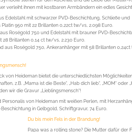
er verleiht ihnen mit kostbaren Armbändern ein edles Gesicht
us Edelstahl mit schwarzer PVD-Beschichtung, Schließe und
latin 950 mit 22 Brillanten 0,22ct tw/vs, 2.098 Euro.
aus Roségold 750 und Edelstahl mit brauner PVD-Beschicht
28 Brillanten 0,14 ct tw/vs, 2.230 Euro.
 aus Roségold 750, Ankeranhänger mit 58 Brillanten 0,24ct 
lingsmensch!
 von Heideman bietet die unterschiedlichsten Möglichkeiten
haften, z.B. „Mama ist die Beste“, „Hab dich lieb“, „MOM“ oder „
den wir die Gravur „Lieblingsmensch“!
 Personalis von Heideman mit weißen Perlen, mit Herzanhän
-Beschichtung in Gelbgold, Schriftgravur, 74 Euro.
Du bis mein Fels in der Brandung!
Papa was a rolling stone? Die Mutter dafür der Fe