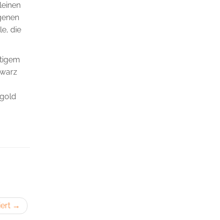
leinen
ngenen
e, die
tigem
chwarz
égold
iert
→