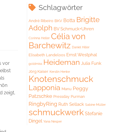
Schlagwörter
Brigitte
Botta
André Ribeiro
BKV
Adolph
BV Schmuck+Uhren
Célia von
Corinna Heller
Barchewitz
Daniel Hiller
Ernst Westphal
Elisabeth Landeloos
Heideman
s vor
Julia Funk
goldmiss
elbst
Jörg Kaiser
Kerstin Henke
Knotenschmuck
als
chön
Lapponia
Peggy
Manu
 zeigt,
Patzschke
Pressday
Purman
RingbyRing
Ruth Sellack
Sabine Müller
schmuckwerk
Stefanie
Dingel
Yana Nesper
ind-