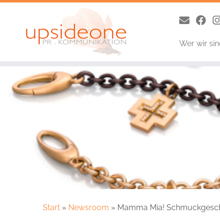
Wer wir si
Zum
Inhalt
springen
Start
»
Newsroom
»
Mamma Mia! Schmuckgesche