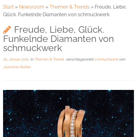
Start
»
Newsroom
»
Themen & Trends
»
Freude, Liebe,
Glück. Funkelnde Diamanten von schmuckwerk
Freude, Liebe, Glück.
Funkelnde Diamanten von
schmuckwerk
25. Januar 2021
in
Themen & Trends
verschlagwortet
schmuckwerk
von
Jeannine Reiher