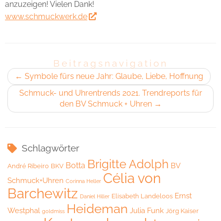
anzuzeigen! Vielen Dank!
www.schmuckwerk.de
Beitragsnavigation
←
Symbole fürs neue Jahr: Glaube, Liebe, Hoffnung
Schmuck- und Uhrentrends 2021. Trendreports für
den BV Schmuck + Uhren
→
Schlagwörter
Brigitte Adolph
Botta
BV
André Ribeiro
BKV
Célia von
Schmuck+Uhren
Corinna Heller
Barchewitz
Ernst
Elisabeth Landeloos
Daniel Hiller
Heideman
Westphal
Julia Funk
Jörg Kaiser
goldmiss