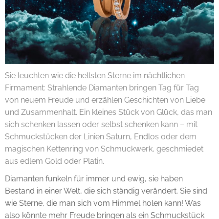
Sie leuchten wie die hellsten Sterne im nächtlichen
Firmament: Strahlende Diamanten bringen Tag für Tag
von neuem Freude und erzählen Geschichten von Liebe
und Zusammenhalt. Ein kleines Stück von Glück, das man
sich schenken lassen oder selbst schenken kann – mit
Schmuckstücken der Linien Saturn, Endlos oder dem
magischen Kettenring von Schmuckwerk, geschmiedet
aus edlem Gold oder Platin.
Diamanten funkeln für immer und ewig, sie haben
Bestand in einer Welt, die sich ständig verändert. Sie sind
wie Sterne, die man sich vom Himmel holen kann! Was
also könnte mehr Freude bringen als ein Schmuckstück