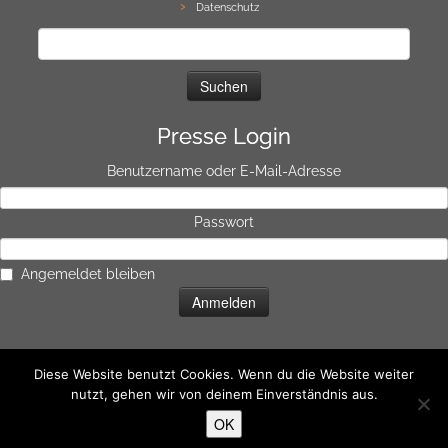
Datenschutz
Suchen
nach:
Presse Login
Benutzername oder E-Mail-Adresse
Passwort
Angemeldet bleiben
Diese Website benutzt Cookies. Wenn du die Website weiter
nutzt, gehen wir von deinem Einverständnis aus.
·
© 2026
UpsideONE
·
Präsentiert von
·
Entworfen mit dem
Customizr-Theme
OK
·