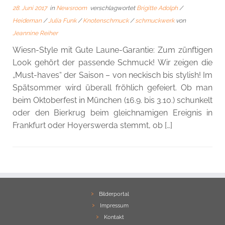
28. Juni 2017
in
Newsroom
verschlagwortet
Brigitte Adolph
/
Heideman
/
Julia Funk
/
Knotenschmuck
/
schmuckwerk
von
Jeannine Reiher
Wiesn-Style mit Gute Laune-Garantie: Zum zünftigen
Look gehört der passende Schmuck! Wir zeigen die
„Must-haves“ der Saison – von neckisch bis stylish! Im
Spätsommer wird überall fröhlich gefeiert. Ob man
beim Oktoberfest in München (16.9. bis 3.10.) schunkelt
oder den Bierkrug beim gleichnamigen Ereignis in
Frankfurt oder Hoyerswerda stemmt, ob […]
Bilderportal
Impressum
Kontakt