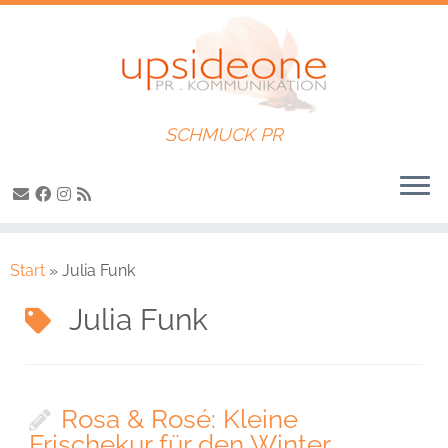
SCHMUCK PR
Zum
Inhalt
Start
»
Julia Funk
springen
Julia Funk
Rosa & Rosé: Kleine
Frischekur für den Winter