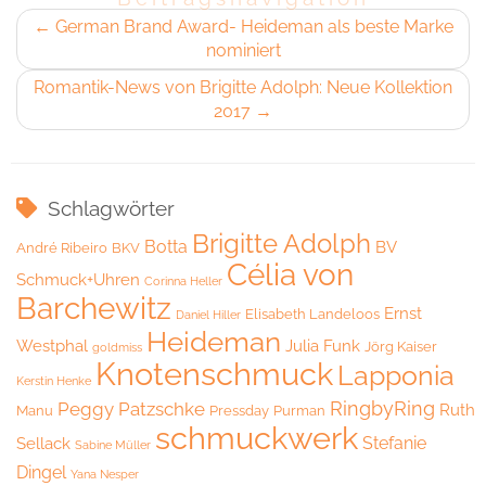
←
German Brand Award- Heideman als beste Marke
nominiert
Romantik-News von Brigitte Adolph: Neue Kollektion
2017
→
Schlagwörter
Brigitte Adolph
Botta
BV
André Ribeiro
BKV
Célia von
Schmuck+Uhren
Corinna Heller
Barchewitz
Ernst
Elisabeth Landeloos
Daniel Hiller
Heideman
Westphal
Julia Funk
Jörg Kaiser
goldmiss
Knotenschmuck
Lapponia
Kerstin Henke
RingbyRing
Peggy Patzschke
Ruth
Manu
Pressday
Purman
schmuckwerk
Stefanie
Sellack
Sabine Müller
Dingel
Yana Nesper