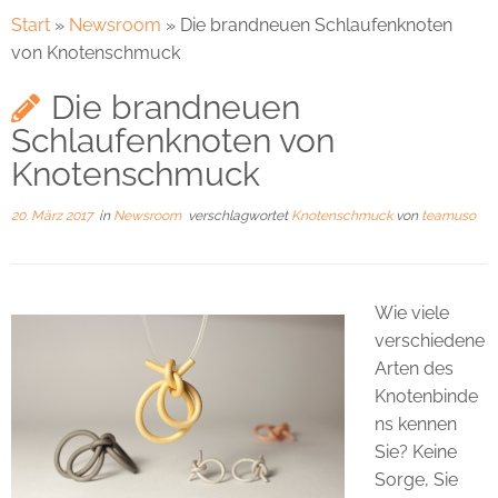
Start
»
Newsroom
»
Die brandneuen Schlaufenknoten
von Knotenschmuck
Die brandneuen
Schlaufenknoten von
Knotenschmuck
20. März 2017
in
Newsroom
verschlagwortet
Knotenschmuck
von
teamuso
Wie viele
verschiedene
Arten des
Knotenbinde
ns kennen
Sie? Keine
Sorge, Sie