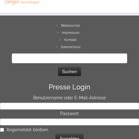
Dingel
Yana Nesper
Bilderportal
Impressum
Kontakt
Datenschutz
Suchen
nach:
Presse Login
Benutzername oder E-Mail-Adresse
Passwort
Angemeldet bleiben