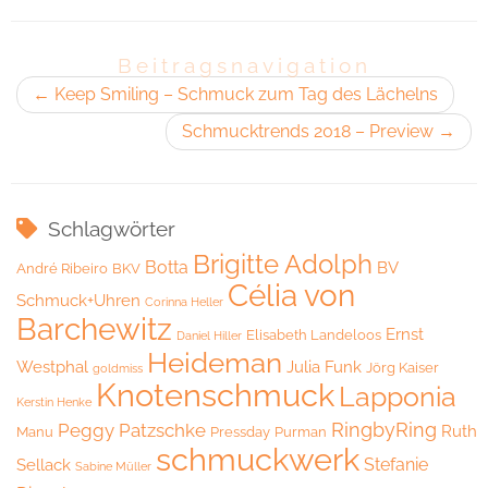
Beitragsnavigation
←
Keep Smiling – Schmuck zum Tag des Lächelns
Schmucktrends 2018 – Preview
→
Schlagwörter
Brigitte Adolph
Botta
BV
André Ribeiro
BKV
Célia von
Schmuck+Uhren
Corinna Heller
Barchewitz
Ernst
Elisabeth Landeloos
Daniel Hiller
Heideman
Westphal
Julia Funk
Jörg Kaiser
goldmiss
Knotenschmuck
Lapponia
Kerstin Henke
RingbyRing
Peggy Patzschke
Ruth
Manu
Pressday
Purman
schmuckwerk
Stefanie
Sellack
Sabine Müller