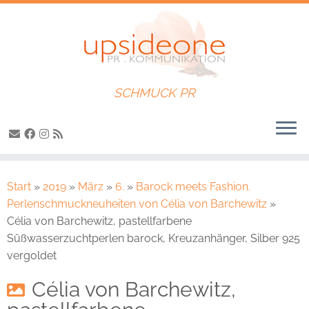
SCHMUCK PR
Zum
Inhalt
Start
»
2019
»
März
»
6.
»
Barock meets Fashion.
springen
Perlenschmuckneuheiten von Célia von Barchewitz
»
Célia von Barchewitz, pastellfarbene
Süßwasserzuchtperlen barock, Kreuzanhänger, Silber 925
vergoldet
Célia von Barchewitz,