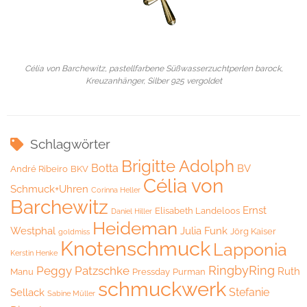
Célia von Barchewitz, pastellfarbene Süßwasserzuchtperlen barock,
Kreuzanhänger, Silber 925 vergoldet
Schlagwörter
Brigitte Adolph
Botta
BV
André Ribeiro
BKV
Célia von
Schmuck+Uhren
Corinna Heller
Barchewitz
Ernst
Elisabeth Landeloos
Daniel Hiller
Heideman
Westphal
Julia Funk
Jörg Kaiser
goldmiss
Knotenschmuck
Lapponia
Kerstin Henke
RingbyRing
Peggy Patzschke
Ruth
Manu
Pressday
Purman
schmuckwerk
Stefanie
Sellack
Sabine Müller