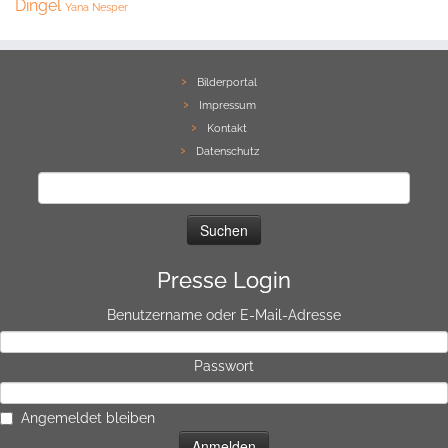
Dingel
Yana Nesper
Bilderportal
Impressum
Kontakt
Datenschutz
Suchen
nach:
Presse Login
Benutzername oder E-Mail-Adresse
Passwort
Angemeldet bleiben