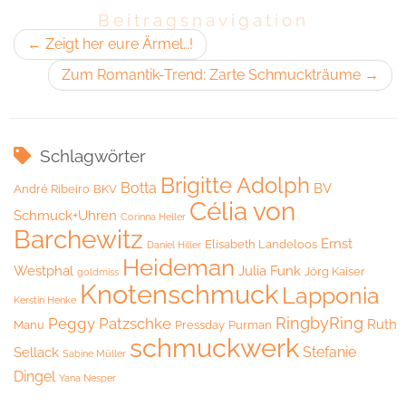
Beitragsnavigation
←
Zeigt her eure Ärmel…!
Zum Romantik-Trend: Zarte Schmuckträume
→
Schlagwörter
Brigitte Adolph
Botta
BV
André Ribeiro
BKV
Célia von
Schmuck+Uhren
Corinna Heller
Barchewitz
Ernst
Elisabeth Landeloos
Daniel Hiller
Heideman
Westphal
Julia Funk
Jörg Kaiser
goldmiss
Knotenschmuck
Lapponia
Kerstin Henke
RingbyRing
Peggy Patzschke
Ruth
Manu
Pressday
Purman
schmuckwerk
Stefanie
Sellack
Sabine Müller
Dingel
Yana Nesper