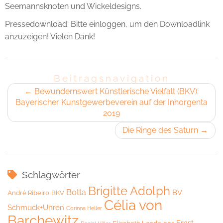
Seemannsknoten und Wickeldesigns.
Pressedownload: Bitte einloggen, um den Downloadlink
anzuzeigen! Vielen Dank!
Beitragsnavigation
←
Bewundernswert Künstlerische Vielfalt (BKV):
Bayerischer Kunstgewerbeverein auf der Inhorgenta
2019
Die Ringe des Saturn
→
Schlagwörter
Brigitte Adolph
Botta
BV
André Ribeiro
BKV
Célia von
Schmuck+Uhren
Corinna Heller
Barchewitz
Ernst