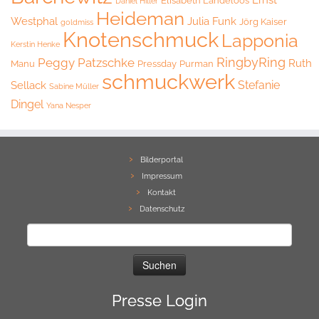
Elisabeth Landeloos
Daniel Hiller
Heideman
Westphal
Julia Funk
Jörg Kaiser
goldmiss
Knotenschmuck
Lapponia
Kerstin Henke
RingbyRing
Peggy Patzschke
Ruth
Manu
Pressday
Purman
schmuckwerk
Stefanie
Sellack
Sabine Müller
Dingel
Yana Nesper
Bilderportal
Impressum
Kontakt
Datenschutz
Suchen
nach:
Presse Login