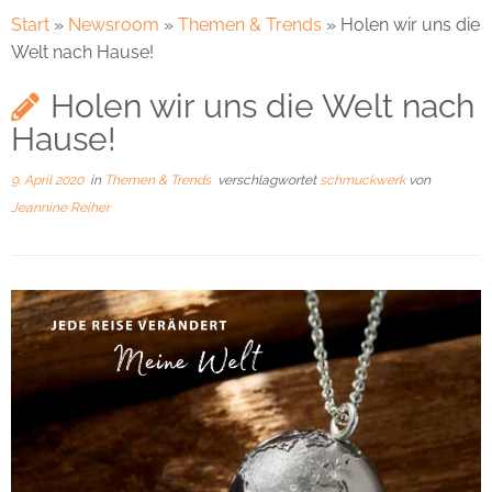
Start
»
Newsroom
»
Themen & Trends
»
Holen wir uns die
Welt nach Hause!
Holen wir uns die Welt nach
Hause!
9. April 2020
in
Themen & Trends
verschlagwortet
schmuckwerk
von
Jeannine Reiher