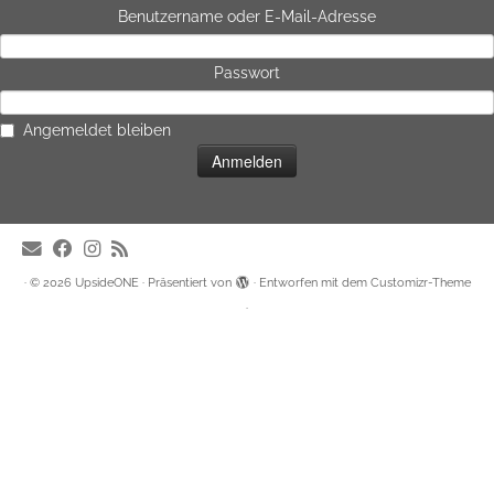
Benutzername oder E-Mail-Adresse
Passwort
Angemeldet bleiben
·
© 2026
UpsideONE
·
Präsentiert von
·
Entworfen mit dem
Customizr-Theme
·