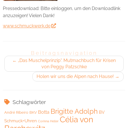
Pressedownload: Bitte einloggen, um den Downloadlink
anzuzeigen! Vielen Dank!
www.schmuckwerk.de
Beitragsnavigation
←
„Das Muschelprinzip“. Mutmachbuch für Krisen
von Peggy Patzschke
Holen wir uns die Alpen nach Hause!
→
Schlagwörter
Brigitte Adolph
Botta
BV
André Ribeiro
BKV
Célia von
Schmuck+Uhren
Corinna Heller