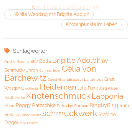
Beitragsnavigation
←
White Wedding mit Brigitte Adolph
Knotenpunkte im Leben
→
Schlagwörter
Brigitte Adolph
Botta
BV
André Ribeiro
BKV
Célia von
Schmuck+Uhren
Corinna Heller
Barchewitz
Ernst
Elisabeth Landeloos
Daniel Hiller
Heideman
Westphal
Julia Funk
Jörg Kaiser
goldmiss
Knotenschmuck
Lapponia
Kerstin Henke
RingbyRing
Peggy Patzschke
Ruth
Manu
Pressday
Purman
schmuckwerk
Stefanie
Sellack
Sabine Müller
Dingel
Yana Nesper