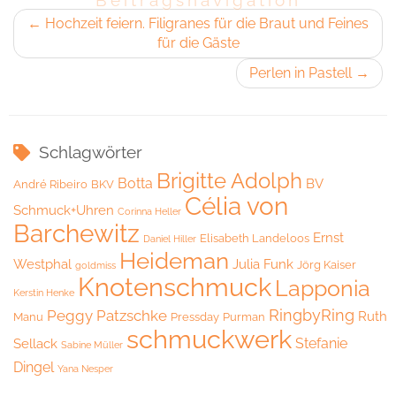
Beitragsnavigation
←
Hochzeit feiern. Filigranes für die Braut und Feines
für die Gäste
Perlen in Pastell
→
Schlagwörter
Brigitte Adolph
Botta
BV
André Ribeiro
BKV
Célia von
Schmuck+Uhren
Corinna Heller
Barchewitz
Ernst
Elisabeth Landeloos
Daniel Hiller
Heideman
Westphal
Julia Funk
Jörg Kaiser
goldmiss
Knotenschmuck
Lapponia
Kerstin Henke
RingbyRing
Peggy Patzschke
Ruth
Manu
Pressday
Purman
schmuckwerk
Stefanie
Sellack
Sabine Müller
Dingel
Yana Nesper