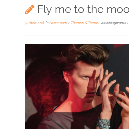
Fly me to the mo
9. April 2018
in
Newsroom
/
Themen & Trends
verschlagwortet
L