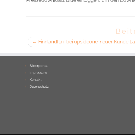
Pressedownload: Bitte einloggen, um den Downlo
Beit
←
Finnlandflair bei upsideone: neuer Kunde L
Bilderportal
Impressum
Kontakt
Datenschutz