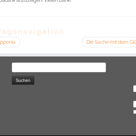
adlink anzuzeigen! Vielen Dank!
ragsnavigation
apponia
Die Sache mit dem G
Suchen
nach: