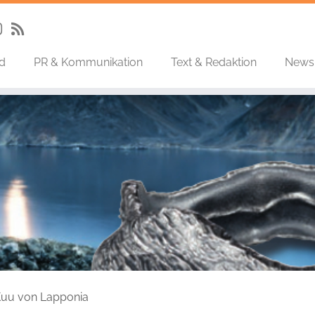
nd
PR & Kommunikation
Text & Redaktion
News
Kuu von Lapponia