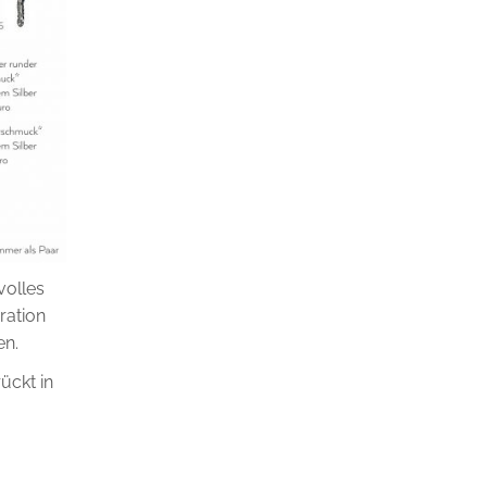
volles
ration
en.
ückt in