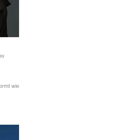
as
ormt wie