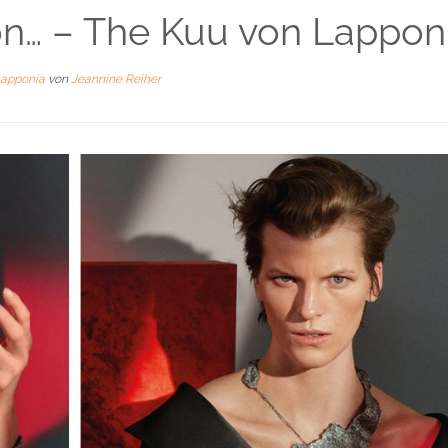
on… – The Kuu von Lappon
apponia
von
Jeannine Reiher