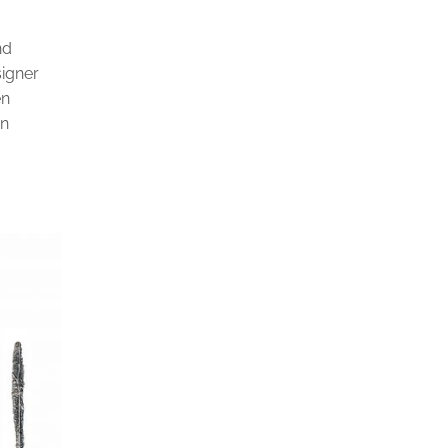
nd
signer
en
in