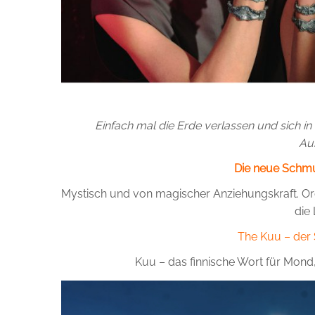
Einfach mal die Erde verlassen und sich i
Au
Die neue Schmu
Mystisch und von magischer Anziehungskraft. Org
die
The Kuu – der 
Kuu – das finnische Wort für Mond