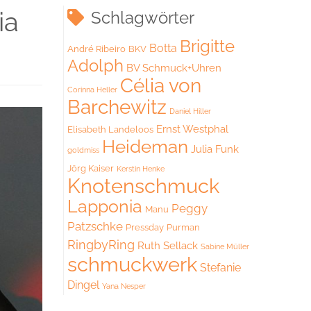
ia
Schlagwörter
Brigitte
Botta
André Ribeiro
BKV
Adolph
BV Schmuck+Uhren
Célia von
Corinna Heller
Barchewitz
Daniel Hiller
Ernst Westphal
Elisabeth Landeloos
Heideman
Julia Funk
goldmiss
Jörg Kaiser
Kerstin Henke
Knotenschmuck
Lapponia
Peggy
Manu
Patzschke
Pressday
Purman
RingbyRing
Ruth Sellack
Sabine Müller
schmuckwerk
Stefanie
Dingel
Yana Nesper