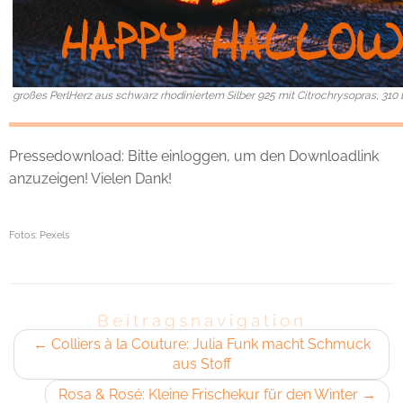
großes PerlHerz aus schwarz rhodiniertem Silber 925 mit Citrochrysopras, 310 
Pressedownload: Bitte einloggen, um den Downloadlink
anzuzeigen! Vielen Dank!
Fotos: Pexels
Beitragsnavigation
←
Colliers à la Couture: Julia Funk macht Schmuck
aus Stoff
Rosa & Rosé: Kleine Frischekur für den Winter
→