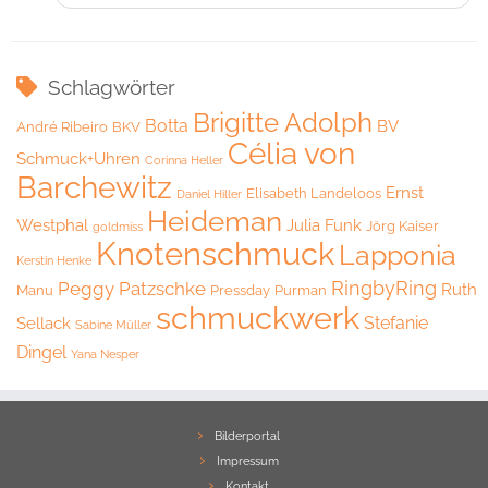
Schlagwörter
Brigitte Adolph
Botta
BV
André Ribeiro
BKV
Célia von
Schmuck+Uhren
Corinna Heller
Barchewitz
Ernst
Elisabeth Landeloos
Daniel Hiller
Heideman
Westphal
Julia Funk
Jörg Kaiser
goldmiss
Knotenschmuck
Lapponia
Kerstin Henke
RingbyRing
Peggy Patzschke
Ruth
Manu
Pressday
Purman
schmuckwerk
Stefanie
Sellack
Sabine Müller
Dingel
Yana Nesper
Bilderportal
Impressum
Kontakt