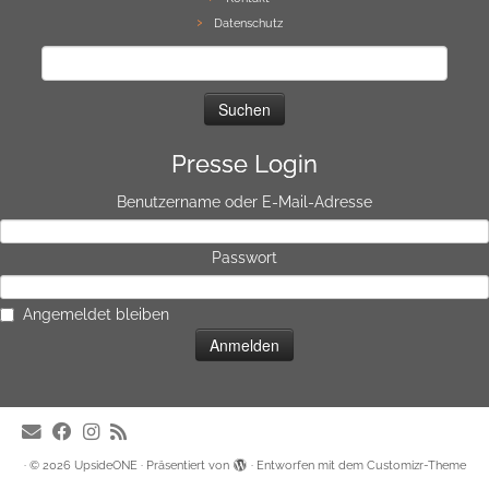
Datenschutz
Suchen
nach:
Presse Login
Benutzername oder E-Mail-Adresse
Passwort
Angemeldet bleiben
·
© 2026
UpsideONE
·
Präsentiert von
·
Entworfen mit dem
Customizr-Theme