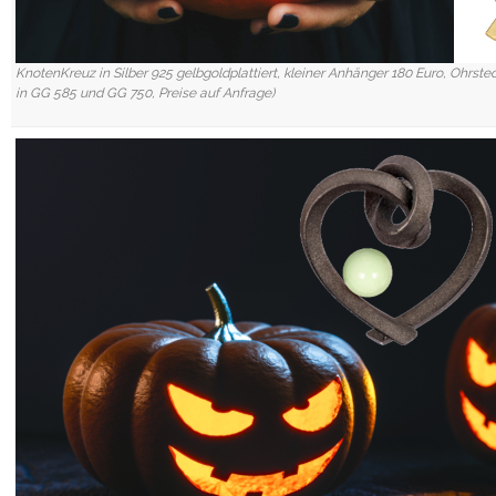
KnotenKreuz in Silber 925 gelbgoldplattiert, kleiner Anhänger 180 Euro, Ohrste
in GG 585 und GG 750, Preise auf Anfrage)