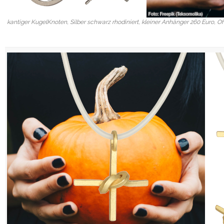
kantiger KugelKnoten, Silber schwarz rhodiniert, kleiner Anhänger 260 Euro, O