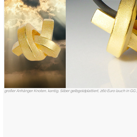
großer Anhänger Knoten, kantig, Silber gelbgoldplattiert, 260 Euro (auch in GG