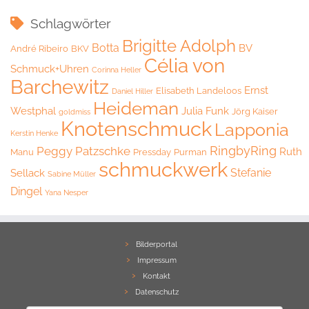
Schlagwörter
Brigitte Adolph
Botta
BV
André Ribeiro
BKV
Célia von
Schmuck+Uhren
Corinna Heller
Barchewitz
Ernst
Elisabeth Landeloos
Daniel Hiller
Heideman
Westphal
Julia Funk
Jörg Kaiser
goldmiss
Knotenschmuck
Lapponia
Kerstin Henke
RingbyRing
Peggy Patzschke
Ruth
Manu
Pressday
Purman
schmuckwerk
Stefanie
Sellack
Sabine Müller
Dingel
Yana Nesper
Bilderportal
Impressum
Kontakt
Datenschutz